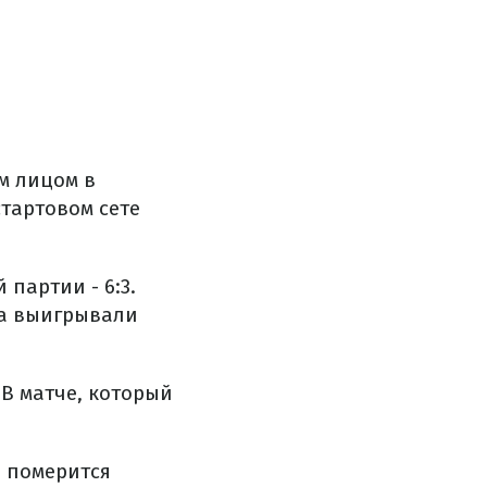
м лицом в
тартовом сете
партии - 6:3.
за выигрывали
 В матче, который
 померится