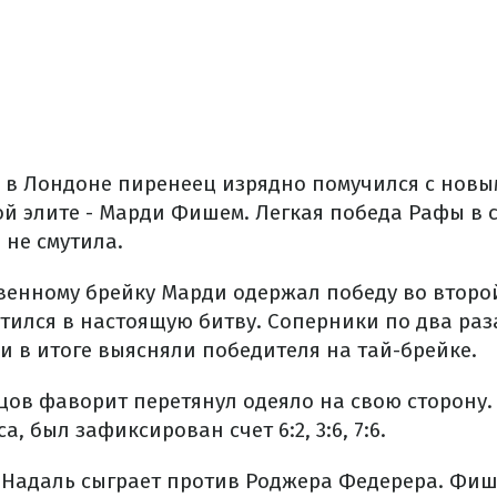
а в Лондоне пиренеец изрядно помучился с новы
й элите - Марди Фишем. Легкая победа Рафы в с
 не смутила.
енному брейку Марди одержал победу во второй 
атился в настоящую битву. Соперники по два ра
и в итоге выясняли победителя на тай-брейке.
цов фаворит перетянул одеяло на свою сторону.
а, был зафиксирован счет 6:2, 3:6, 7:6.
 Надаль сыграет против Роджера Федерера. Фиш