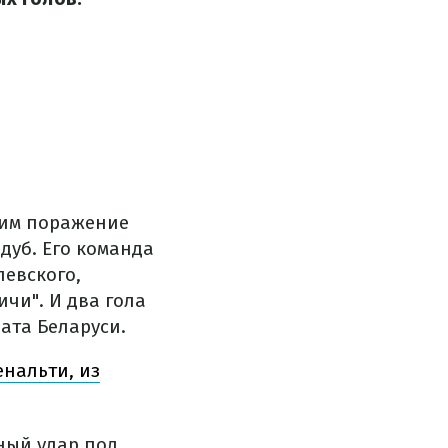
етим поражение
дуб. Его команда
левского,
чи". И два гола
ата Беларуси.
енальти, из
ный удар под