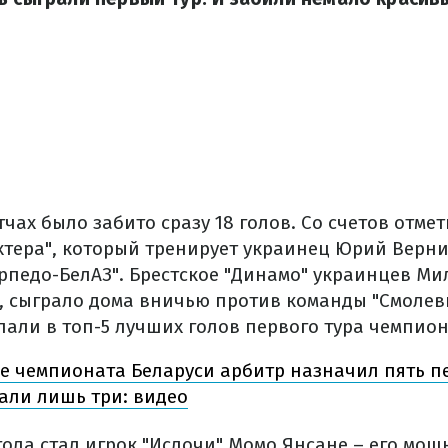
тчах было забито сразу 18 голов. Со счетов отм
хтера", который тренирует украинец Юрий Верни
рпедо-БелАЗ". Брестское "Динамо" украинцев Ми
, сыграло дома вничью против команды "Смолеви
пали в топ-5 лучших голов первого тура чемпион
е чемпионата Беларуси арбитр назначил пять п
али лишь три: видео
гола стал игрок "Ислочи" Момо Янсане – его мощ