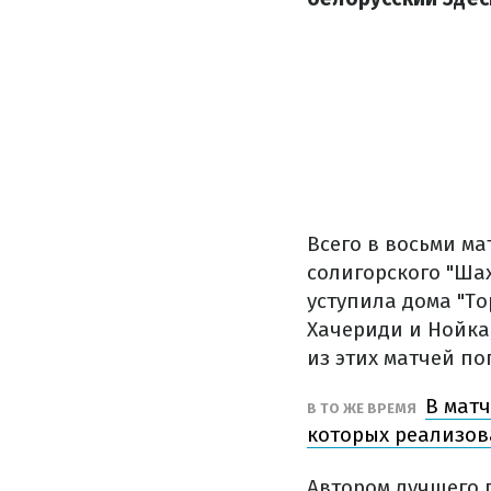
Всего в восьми ма
солигорского "Ша
уступила дома "То
Хачериди и Нойка
из этих матчей по
В матч
В ТО ЖЕ ВРЕМЯ
которых реализов
Автором лучшего 