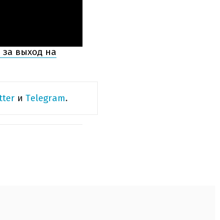
 за выход на
tter
и
Telegram
.