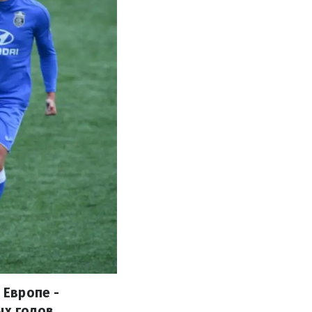
 Европе -
ых голов.