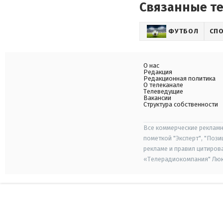
Связанные т
ФУТБОЛ
СП
О нас
Редакция
Редакционная политика
О телеканале
Телеведущие
Вакансии
Структура собственности
Все коммерческие рекламн
пометкой "Эксперт", "Поз
рекламе и правил цитиров
«Телерадиокомпания" Люкс