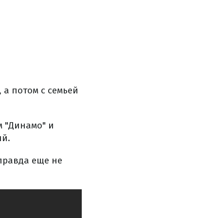
 а потом с семьей
м "Динамо" и
ий.
 правда еще не