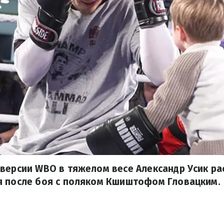
версии WBO в тяжелом весе Александр Усик рас
я после боя с поляком Кшиштофом Гловацким.