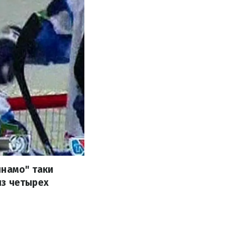
инамо" таки
из четырех