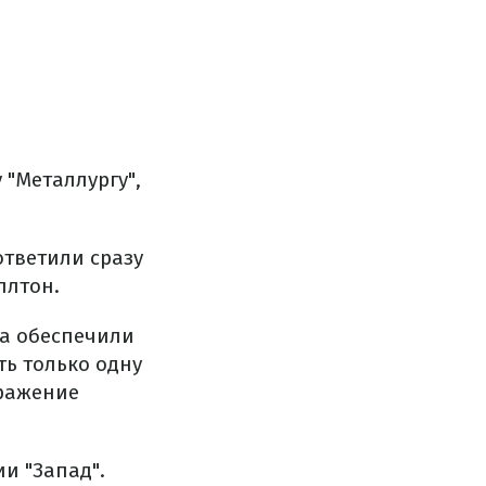
 "Металлургу",
ответили сразу
плтон.
ка обеспечили
ть только одну
оражение
и "Запад".