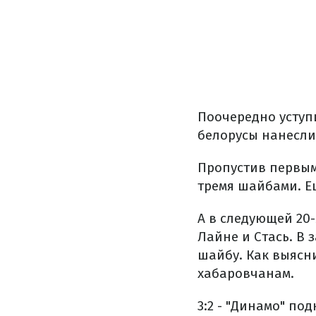
Поочередно уступи
белорусы нанесли
Пропустив первым
тремя шайбами. Ещ
А в следующей 20
Лайне и Стась. В 
шайбу. Как выясн
хабаровчанам.
3:2 - "Динамо" п