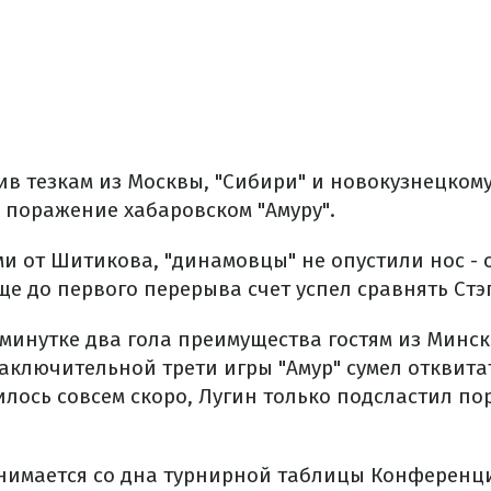
в тезкам из Москвы, "Сибири" и новокузнецкому
 поражение хабаровском "Амуру".
и от Шитикова, "динамовцы" не опустили нос - 
е до первого перерыва счет успел сравнять Стэ
-минутке два гола преимущества гостям из Минс
заключительной трети игры "Амур" сумел отквита
илось совсем скоро, Лугин только подсластил п
однимается со дна турнирной таблицы Конференци