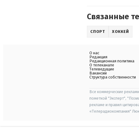
Связанные т
СПОРТ
ХОККЕЙ
О нас
Редакция
Редакционная политика
О телеканале
Телеведущие
Вакансии
Структура собственности
Все коммерческие рекламн
пометкой "Эксперт", "Поз
рекламе и правил цитиров
«Телерадиокомпания" Люкс