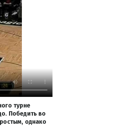
ного турне
о. Победить во
простым, однако