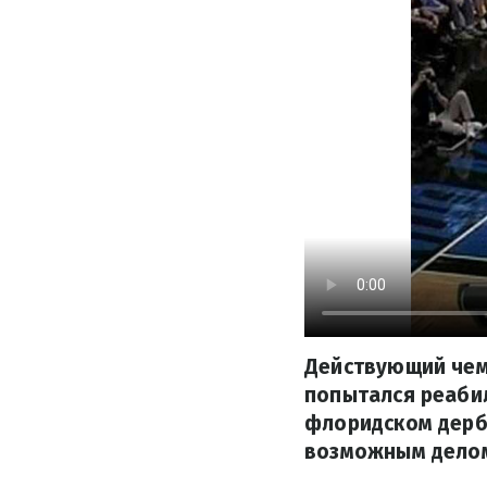
Действующий чемп
попытался реаби
флоридском дерби
возможным делом: