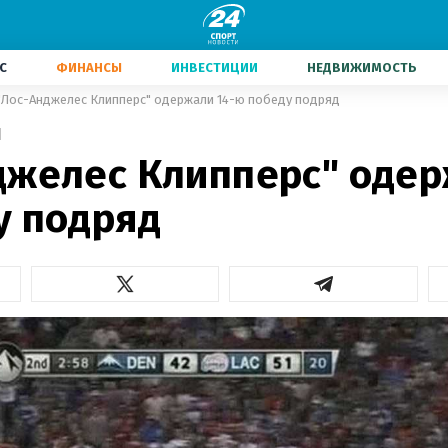
С
ФИНАНСЫ
ИНВЕСТИЦИИ
НЕДВИЖИМОСТЬ
"Лос-Анджелес Клипперс" одержали 14-ю победу подряд
1
джелес Клипперс" одер
у подряд