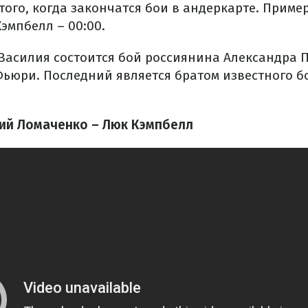
 того, когда закончатся бои в андеркарте. Прим
эмпбелл – 00:00.
 Василия состоится бой россиянина Александра 
ьюри. Последний является братом известного б
ий Ломаченко – Люк Кэмпбелл