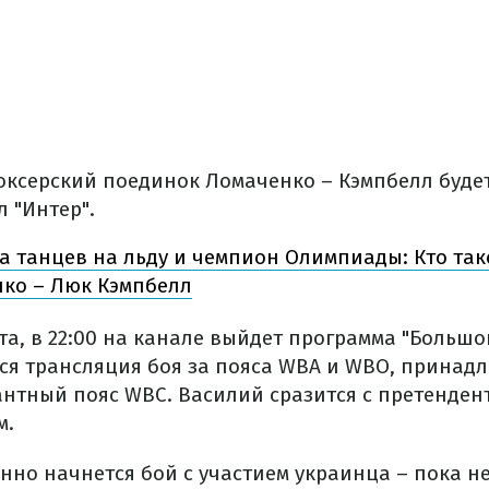
оксерский поединок Ломаченко – Кэмпбелл буде
 "Интер".
а танцев на льду и чемпион Олимпиады: Кто та
ко – Люк Кэмпбелл
уста, в 22:00 на канале выйдет программа "Большо
тся трансляция боя за пояса WBA и WBO, прина
антный пояс WBC. Василий сразится с претенден
м.
нно начнется бой с участием украинца – пока не