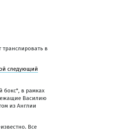
т транслировать в
кой следующий
й бокс", в рамках
длежащие Василию
том из Англии
известно. Все