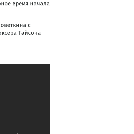
ерное время начала
Поветкина с
оксера Тайсона