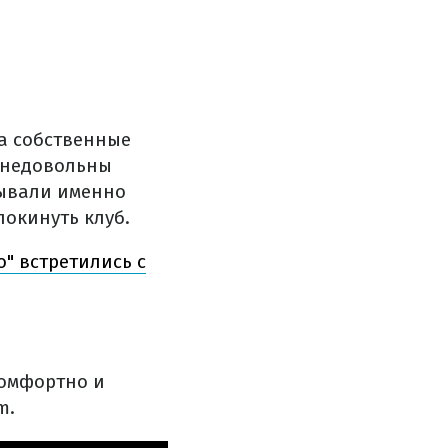
а собственные
" недовольны
зывали именно
покинуть клуб.
" встретились с
комфортно и
m.