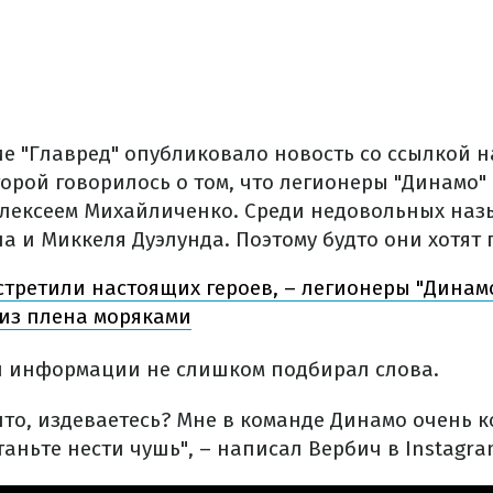
е "Главред" опубликовало новость со ссылкой н
торой говорилось о том, что легионеры "Динамо
лексеем Михайличенко. Среди недовольных на
 и Миккеля Дуэлунда. Поэтому будто они хотят 
третили настоящих героев, – легионеры "Динамо
из плена моряками
й информации не слишком подбирал слова.
что, издеваетесь? Мне в команде Динамо очень 
таньте нести чушь", – написал Вербич в Instagra