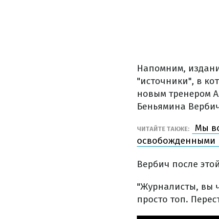
Напомним, издани
"источники", в ко
новым тренером А
Беньямина Вербича
Мы вс
ЧИТАЙТЕ ТАКЖЕ:
освобожденными 
Вербич после это
"Журналисты, вы 
просто топ. Перес