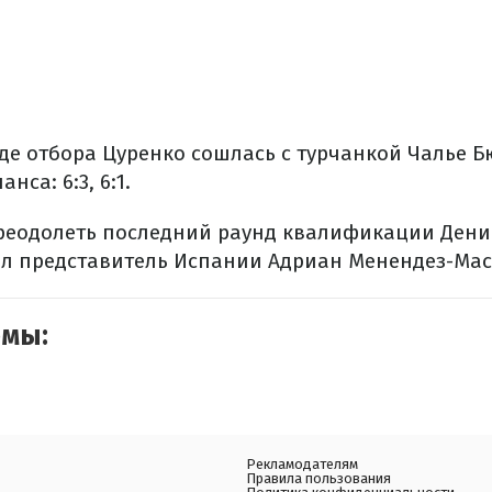
е отбора Цуренко сошлась с турчанкой Чалье Б
нса: 6:3, 6:1.
преодолеть последний раунд квалификации Дени
л представитель Испании Адриан Менендез-Масей
емы:
Рекламодателям
Правила пользования