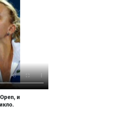
Open, и
икло.