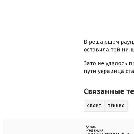
В решающем раунд
оставила той ни ша
Зато не удалось 
пути украинца ста
Связанные т
СПОРТ
ТЕННИС
О нас
Редакция