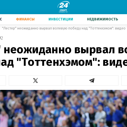
С
ФИНАНСЫ
ИНВЕСТИЦИИ
НЕДВИЖИМОСТЬ
"Лестер" неожиданно вырвал волевую победу над "Тоттенхэмом": видео
2
" неожиданно вырвал 
ад "Тоттенхэмом": вид