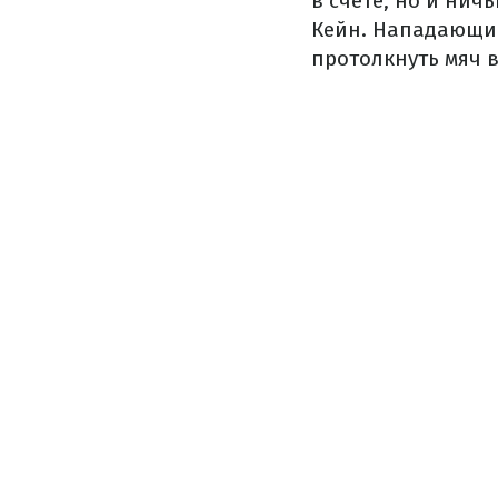
в счете, но и нич
Кейн. Нападающий
протолкнуть мяч в