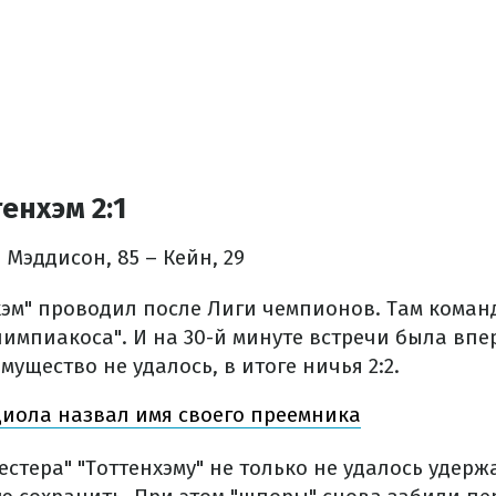
енхэм 2:1
 Мэддисон, 85 – Кейн, 29
хэм" проводил после Лиги чемпионов. Там коман
импиакоса". И на 30-й минуте встречи была впер
мущество не удалось, в итоге ничья 2:2.
иола назвал имя своего преемника
естера" "Тоттенхэму" не только не удалось удер