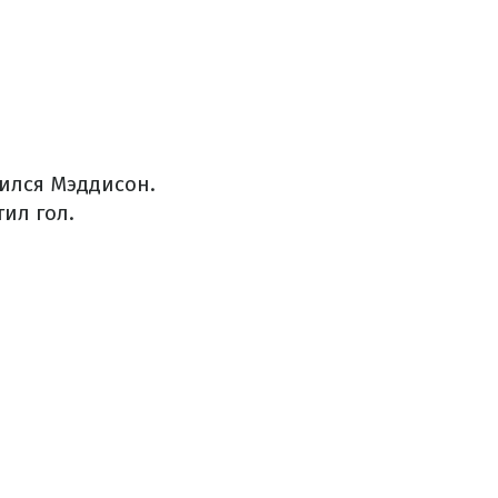
шился Мэддисон.
тил гол
.