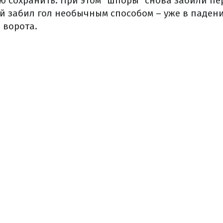
ью сохранить. При этом "шпоры" снова забили п
 забил гол необычным способом – уже в падени
 ворота.