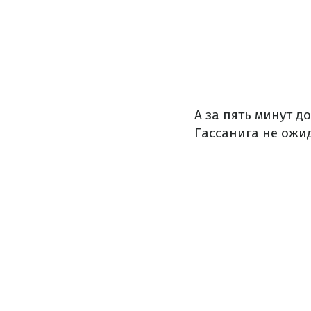
А за пять минут 
Гассанига не ожид