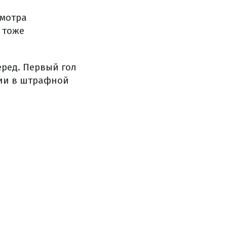
смотра
 тоже
еред. Первый гол
нии в штрафной