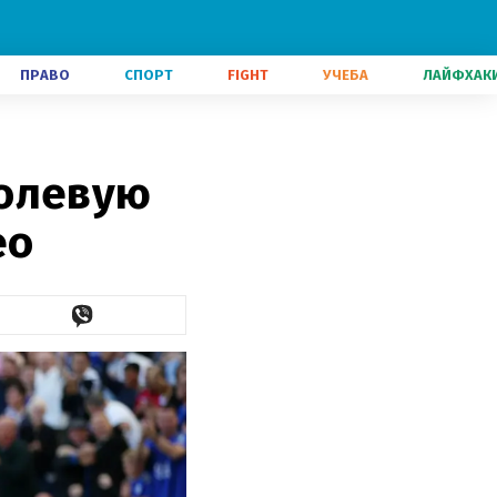
ПРАВО
СПОРТ
FIGHT
УЧЕБА
ЛАЙФХАК
волевую
ео