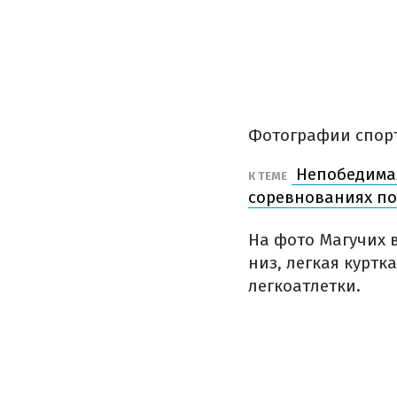
Фотографии спорт
Непобедимая
К ТЕМЕ
соревнованиях п
На фото Магучих 
низ, легкая курт
легкоатлетки.