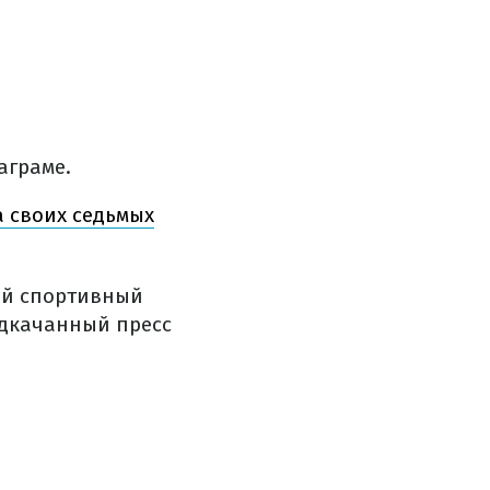
аграме.
 своих седьмых
ый спортивный
одкачанный пресс