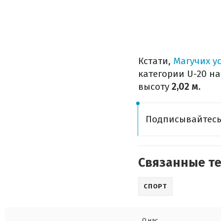
Кстати,
Магучих у
категории U-20 на
высоту
2,02 м.
Подписывайтес
Связанные т
СПОРТ
О нас