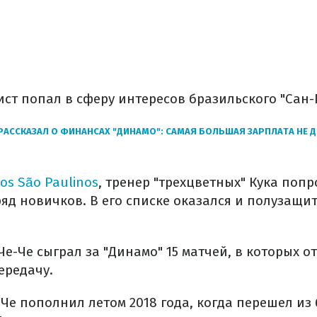
ст попал в сферу интересов бразильского "Сан-
РАССКАЗАЛ О ФИНАНСАХ "ДИНАМО": САМАЯ БОЛЬШАЯ ЗАРПЛАТА НЕ 
os São Paulinos
, тренер "трехцветных" Кука поп
яд новичков. В его списке оказался и полузащи
Че-Че сыграл за "Динамо" 15 матчей, в которых о
ередачу.
Че пополнил летом 2018 года, когда перешел из