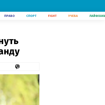
ПРАВО
СПОРТ
FIGHT
УЧЕБА
ЛАЙФХАК
нуть
манду