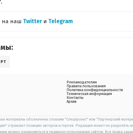
.
 на наш​
Twitter
и
Telegram
емы:
ОРТ
Рекламодателям
Правила пользования
Политика конфиденциальности
Техническая информация
Контакты
Архив
ые материалы обозначены словами "Спецпроект" или "Партнерский матери
иция" отражают позицию авторов и героев. Редакция может не разделять и
ания можно ознакомиться в правилах пользования сайтом. Все права защ