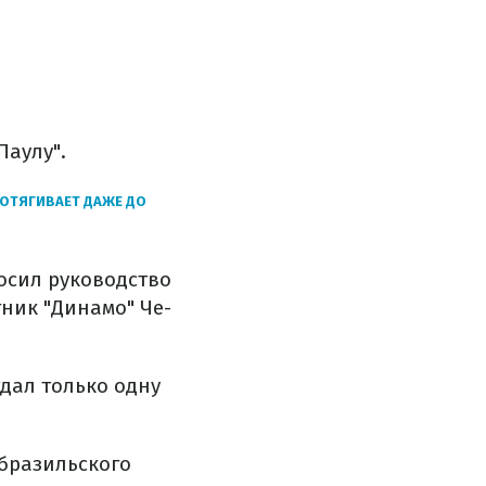
Паулу".
ДОТЯГИВАЕТ ДАЖЕ ДО
росил руководство
тник "Динамо" Че-
тдал только одну
 бразильского