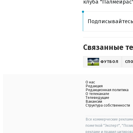
клуба "Палмейрас"
Подписывайтесь
Связанные т
ФУТБОЛ
СП
О нас
Редакция
Редакционная политика
О телеканале
Телеведущие
Вакансии
Структура собственности
Все коммерческие рекламн
пометкой "Эксперт", "Поз
рекламе и правил цитиров