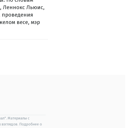
, Леннокс Льюис,
 проведения
желом весе, мэр
ал". Материалы с
х взглядов. Подробнее о