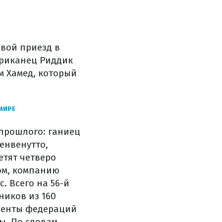
вой приезд в
ериканец Риддик
м Хамед, который
МИРЕ
прошлого: ганиец
енвенутто,
етят четверо
ом, компанию
с.
Всего на 56-й
ников из 160
иденты федераций
ы. По словам