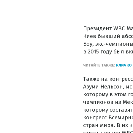
Президент WBC Ма
Киев бывший абсо
Боу, экс-чемпион
в 2015 году был 
ЧИТАЙТЕ ТАКЖЕ:
КЛИЧКО 
Также на конгрес
Азуми Нельсон, и
которому в этом г
чемпионов из Мек
которому составят
конгресс Всемирно
стран мира. В их
стран-членов WBC