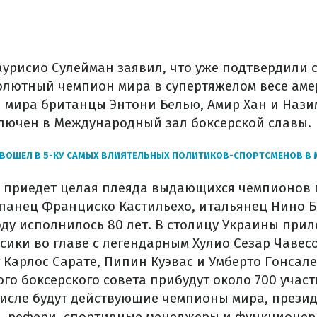
урисио Сулейман заявил, что уже подтвердили с
лютный чемпион мира в супертяжелом весе ам
ы мира британцы Энтони Белью, Амир Хан и Нази
включен в Международный зал боксерской славы.
ВОШЕЛ В 5-КУ САМЫХ ВЛИЯТЕЛЬНЫХ ПОЛИТИКОВ-СПОРТСМЕНОВ В 
с приедет целая плеяда выдающихся чемпионов 
спанец Франциско Кастильехо, итальянец Нино Б
оду исполнилось 80 лет. В столицу Украины прил
сики во главе с легендарным Хулио Сезар Чавес
 Карлос Сарате, Пипин Куэвас и Умберто Гонсале
го боксерского совета прибудут около 700 участ
 числе будут действующие чемпионы мира, през
, рефери, спортивные менеджеры и функционер