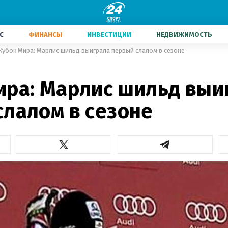
С
ФИНАНСЫ
ИНВЕСТИЦИИ
НЕДВИЖИМОСТЬ
Кубок Мира: Марлис шильд выиграла первый слалом в сезоне
ира: Марлис шильд выи
слалом в сезоне