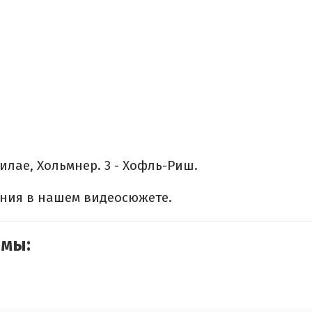
тилае, Хольмнер.
3 - Хофль-Риш.
ния в нашем видеосюжете.
емы: