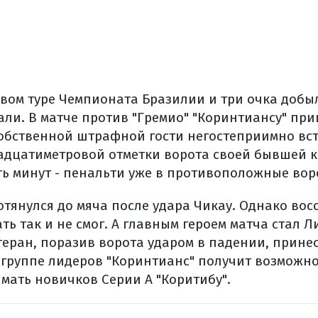
вом туре Чемпионата Бразилии и три очка добы
ли. В матче против "Гремио" "Коринтиансу" пр
собственной штрафной гости негостеприимно вст
адцатиметровой отметки ворота своей бывшей 
ть минут - пенальти уже в противоположные вор
отянулся до мяча после удара Чикау. Однако во
ть так и не смог. А главным героем матча стал Л
еран, поразив ворота ударом в падении, принес
в группе лидеров "Коринтианс" получит возможно
мать новичков Серии А "Коритибу".