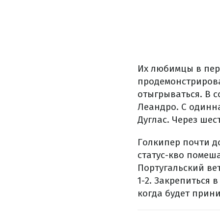
Их любимцы в пер
продемонстрирова
отыгрываться. В 
Леандро. С одинн
Дуглас. Через шес
Голкипер почти д
статус-кво помеша
Португальский вет
1-2. Закрепиться 
когда будет прини