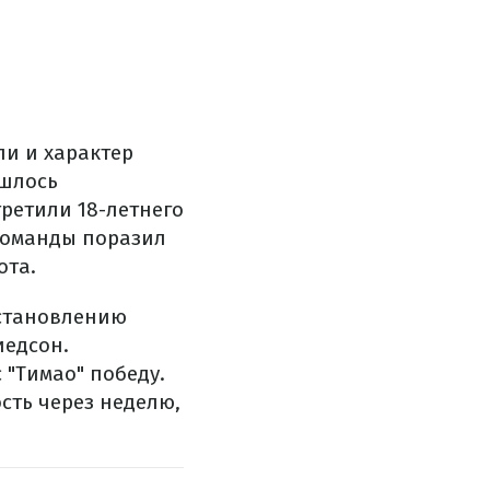
ли и характер
ишлось
ретили 18-летнего
команды поразил
ота.
сстановлению
иедсон.
 "Тимао" победу.
сть через неделю,