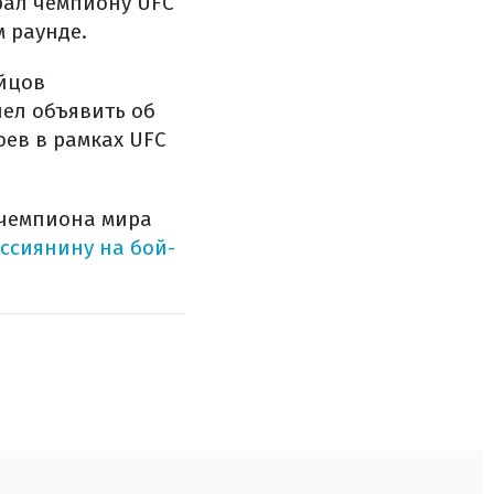
рал чемпиону UFC
 раунде.
ойцов
пел объявить об
оев в рамках UFC
 чемпиона мира
ссиянину на бой-