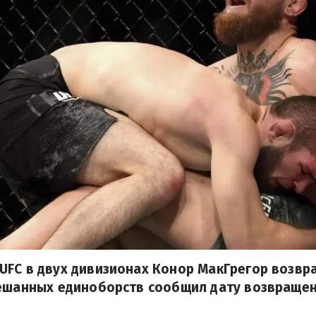
UFC в двух дивизионах Конор МакГрегор возвр
мешанных единоборств сообщил дату возвращен