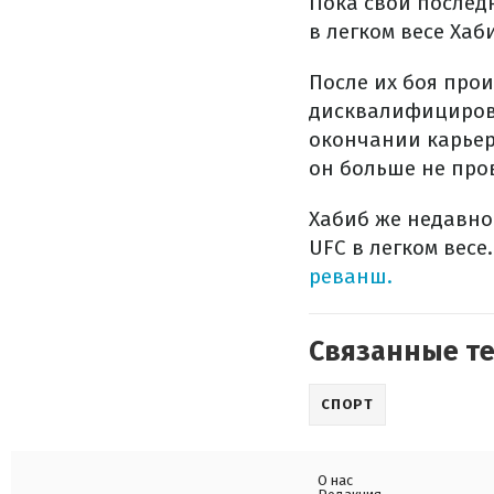
Пока свой послед
в легком весе Ха
После их боя прои
дисквалифицирова
окончании карьер
он больше не про
Хабиб же недавн
UFC в легком весе
реванш.
Связанные т
СПОРТ
О нас