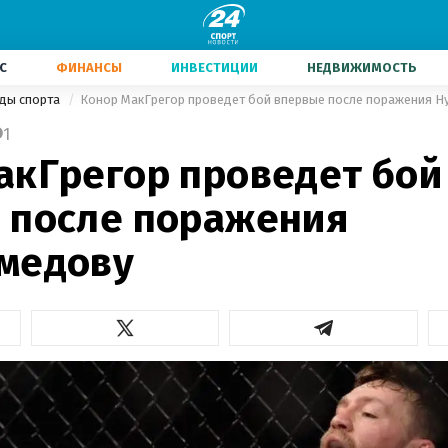
С
ФИНАНСЫ
ИНВЕСТИЦИИ
НЕДВИЖИМОСТЬ
иды спорта
Конор МакГрегор проведет бой впервые после поражения Н
1
акГрегор проведет бой
 после поражения
медову