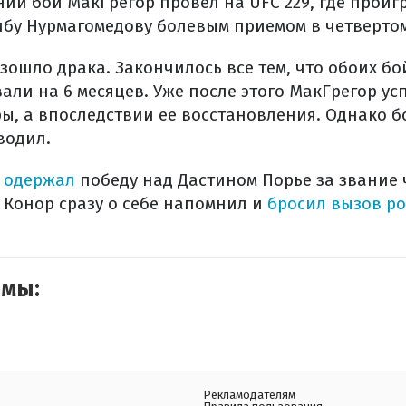
ний бой МакГрегор провел на UFC 229, где проиг
бибу Нурмагомедову болевым приемом в четвертом
зошло драка. Закончилось все тем, что обоих б
ли на 6 месяцев. Уже после этого МакГрегор ус
ы, а впоследствии ее восстановления. Однако б
водил.
о
одержал
победу над Дастином Порье за звание
. Конор сразу о себе напомнил и
бросил вызов ро
емы:
Рекламодателям