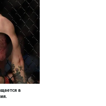
ащается в
ия.