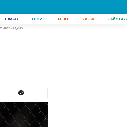
ПРАВО
СПОРТ
FIGHT
УЧЕБА
ЛАЙФХАК
урмагомедову