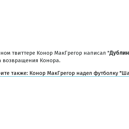
ном твиттере Конор МакГрегор написал "
Дублин
та возвращения Конора.
ите также: Конор МакГрегор надел футболку "Ша