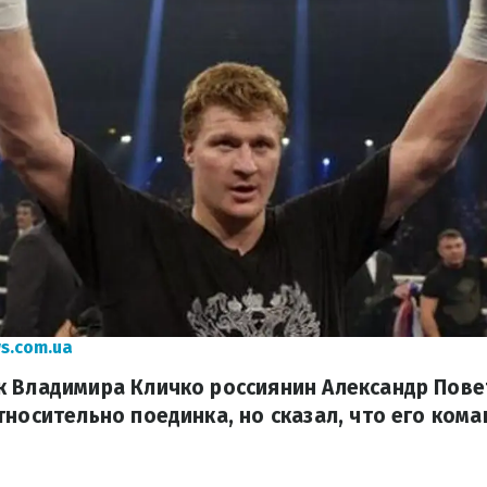
s.com.ua
к Владимира Кличко россиянин Александр Пове
тносительно поединка, но сказал, что его ком