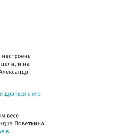
й настроены
 цели, и на
 Александр
 драться с его
ом весе
андра Поветкина
ве в