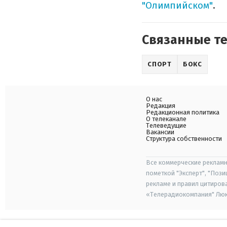
"Олимпийском"
.
Связанные т
СПОРТ
БОКС
О нас
Редакция
Редакционная политика
О телеканале
Телеведущие
Вакансии
Структура собственности
Все коммерческие рекламн
пометкой "Эксперт", "Поз
рекламе и правил цитиров
«Телерадиокомпания" Люкс