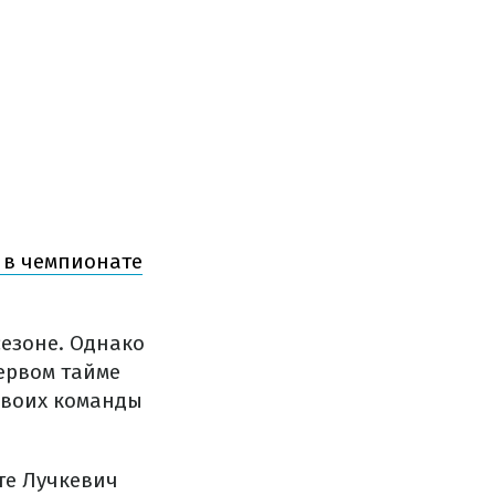
 в чемпионате
сезоне. Однако
ервом тайме
двоих команды
те Лучкевич