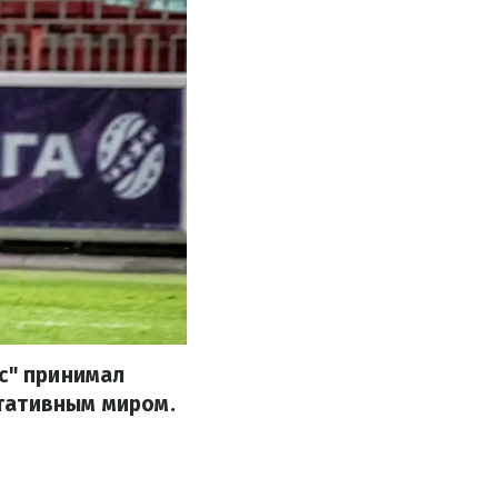
с" принимал
тативным миром.