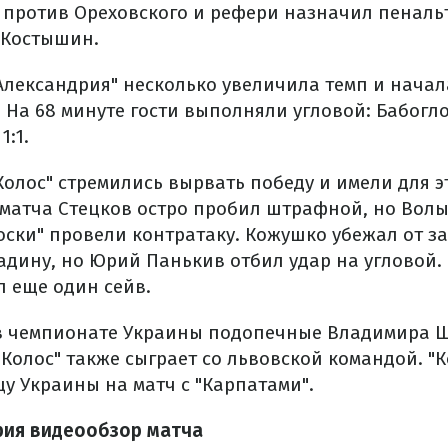
против Ореховского и рефери назначил пенальт
 Костышин.
Александрия" несколько увеличила темп и начал
 На 68 минуте гости выполняли угловой: Бабог
1:1.
Колос" стремились вырвать победу и имели для э
 матча Стецков остро пробил штрафной, но Вол
лоски" провели контратаку. Кожушко убежал от 
адину, но Юрий Панькив отбил удар на угловой. 
 еще один сейв.
в чемпионате Украины подопечные Владимира 
"Колос" также сыграет со львовской командой. "К
у Украины на матч с "Карпатами".
рия видеообзор матча