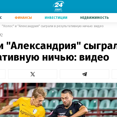
С
ФИНАНСЫ
ИНВЕСТИЦИИ
НЕДВИЖИМОСТЬ
"Колос" и "Александрия" сыграли в результативную ничью: видео
2
и "Александрия" сыгра
ативную ничью: видео