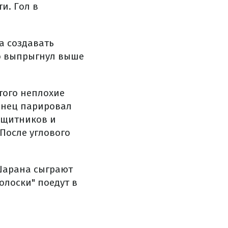
и. Гол в
а создавать
ло выпрыгнул выше
того неплохие
ынец парировал
защитников и
После углового
Шарана сыграют
олоски" поедут в