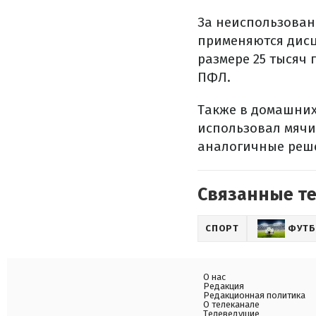
За неиспользован
применяются дисц
размере 25 тысяч 
ПФЛ.
Также в домашних 
использовал мячи 
аналогичные реш
Связанные т
СПОРТ
ФУТ
О нас
Редакция
Редакционная политика
О телеканале
Телеведущие