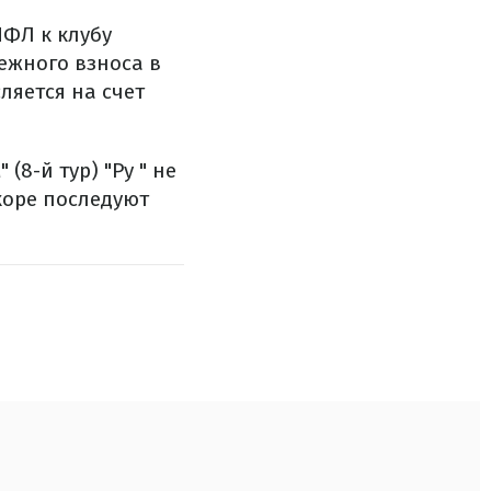
ФЛ к клубу
ежного взноса в
ляется на счет
(8-й тур) "Ру " не
скоре последуют