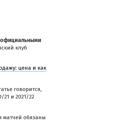
 – официальными
вский клуб
одажу: цена и как
татье говорится,
21 и 2021/22
я матчей обязаны