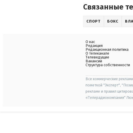
Связанные т
СПОРТ
БОКС
ВЛ
О нас
Редакция
Редакционная политика
О телеканале
Телеведущие
Вакансии
Структура собственности
Все коммерческие рекламн
пометкой "Эксперт", "Поз
рекламе и правил цитиров
«Телерадиокомпания" Люкс