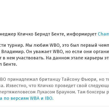
енеджер Кличко Берндт Бенте, информирует
Сham
сти турнир. Мы любим WBO, это был первый чемп
 Владимир. Он уважает WBO, но если они органи
 в нем участвовать. На данном этапе карьеры эт
л Бенте.
BO принадлежал британцу Тайсону Фьюри, но т
ла. Известно, что Кличко проведет свой следующ
пертяжеловесом Лукасом Брауном. Там боксеры
а по версиям WBA и IBO.