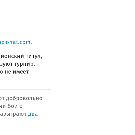
pionat.com.
ионский титул,
зуют турнир,
о не имеет
от добровольно
ий бой с
 разыграют
два