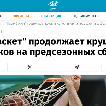
С
ФИНАНСЫ
ИНВЕСТИЦИИ
НЕДВИЖИМОСТЬ
ол
"Киев-Баскет" продолжает крушить соперников на предсезонных сбо
1
аскет" продолжает кру
ков на предсезонных с