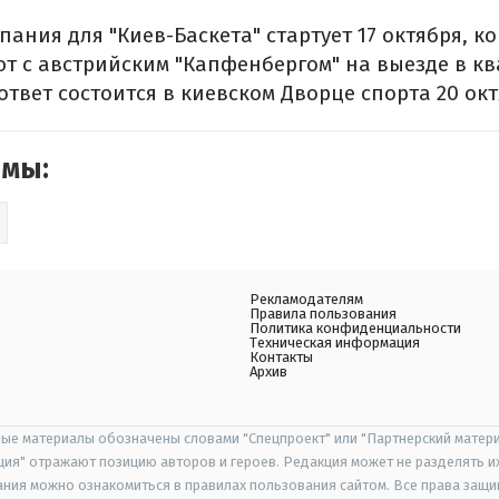
ания для "Киев-Баскета" стартует 17 октября, к
ют с австрийским "Капфенбергом" на выезде в 
твет состоится в киевском Дворце спорта 20 окт
емы:
Рекламодателям
Правила пользования
Политика конфиденциальности
Техническая информация
Контакты
Архив
ые материалы обозначены словами "Спецпроект" или "Партнерский матери
иция" отражают позицию авторов и героев. Редакция может не разделять и
ания можно ознакомиться в правилах пользования сайтом. Все права защ