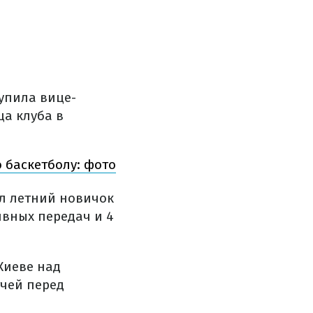
упила вице-
а клуба в
 баскетболу: фото
ал летний новичок
тивных передач и 4
Киеве над
тчей перед