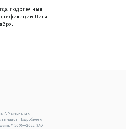
огда подопечные
квалификации Лиги
ября.
ал". Материалы с
х взглядов. Подробнее о
ищены. © 2005—2022, ЗАО