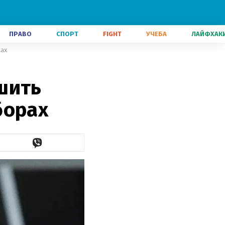
ПРАВО
СПОРТ
FIGHT
УЧЕБА
ЛАЙФХАК
рах
шить
борах