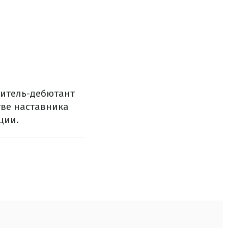
дитель-дебютант
тве наставника
ции.