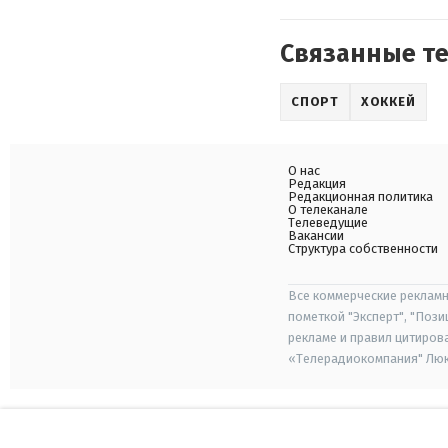
Связанные т
СПОРТ
ХОККЕЙ
О нас
Редакция
Редакционная политика
О телеканале
Телеведущие
Вакансии
Структура собственности
Все коммерческие рекламн
пометкой "Эксперт", "Поз
рекламе и правил цитиров
«Телерадиокомпания" Люкс