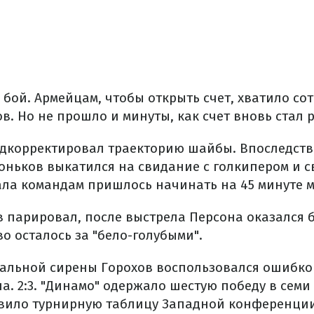
 бой. Армейцам, чтобы открыть счет, хватило сот
в. Но не прошло и минуты, как счет вновь стал 
идкорректировал траекторию шайбы. Впоследст
оньков выкатился на свидание с голкипером и св
чала командам пришлось начинать на 45 минуте м
в парировал, после выстрела Персона оказался 
о осталось за "бело-голубыми".
нальной сирены Горохов воспользовался ошибк
а. 2:3. "Динамо" одержало шестую победу в семи
авило турнирную таблицу Западной конференции