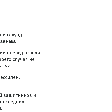
ни секунд.
равным.
вии вперед вышли
оего случая не
атча.
бессилен.
ой защитников и
 последних
.