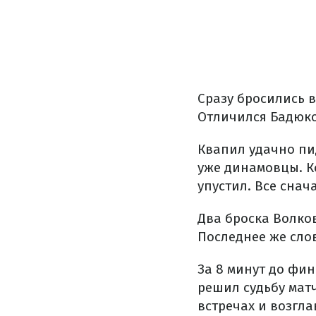
Сразу бросились в
Отличился Бадюко
Квапил удачно п
уже динамовцы. К
упустил. Все сна
Два броска Волко
Последнее же слов
За 8 минут до фи
решил судьбу матч
встречах и возгл