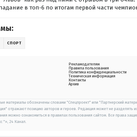
падание в топ-6 по итогам первой части чемпио
емы:
Л
СПОРТ
Рекламодателям
Правила пользования
Политика конфиденциальности
Техническая информация
Контакты
Архив
ые материалы обозначены словами "Спецпроект" или "Партнерский матери
иция" отражают позицию авторов и героев. Редакция может не разделять и
ания можно ознакомиться в правилах пользования сайтом. Все права защ
 "», 24 Канал.