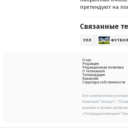
претендуют на по
Связанные т
УПЛ
ФУТБО
О нас
Редакция
Редакционная политика
О телеканале
Телеведущие
Вакансии
Структура собственности
Все коммерческие рекламн
пометкой "Эксперт", "Поз
рекламе и правил цитиров
«Телерадиокомпания" Люкс