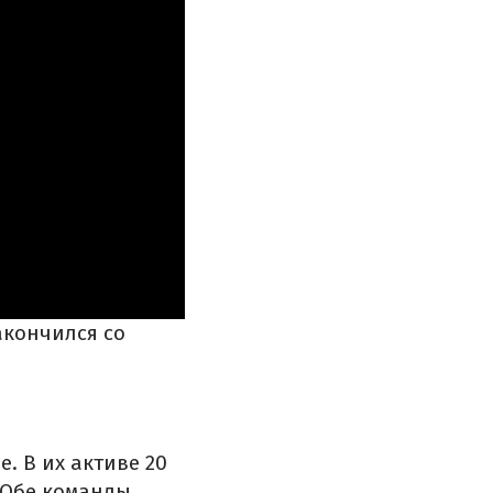
акончился со
. В их активе 20
. Обе команды