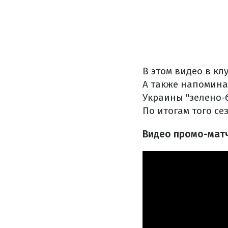
В этом видео в к
А также напомина
Украины "зелено-б
По итогам того се
Видео промо-матч