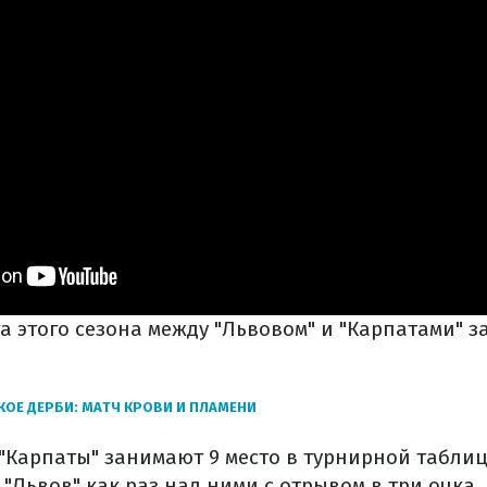
а этого сезона между "Львовом" и "Карпатами" з
ОЕ ДЕРБИ: МАТЧ КРОВИ И ПЛАМЕНИ
 "Карпаты" занимают 9 место в турнирной таблице
"Львов" как раз над ними с отрывом в три очка