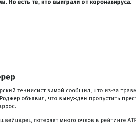
и. Но есть те, кто выиграли от коронавируса.
ерер
ский теннисист зимой сообщил, что из-за трав
 Роджер объявил, что вынужден пропустить пре
аррос.
 швейцарец потеряет много очков в рейтинге ATP
.