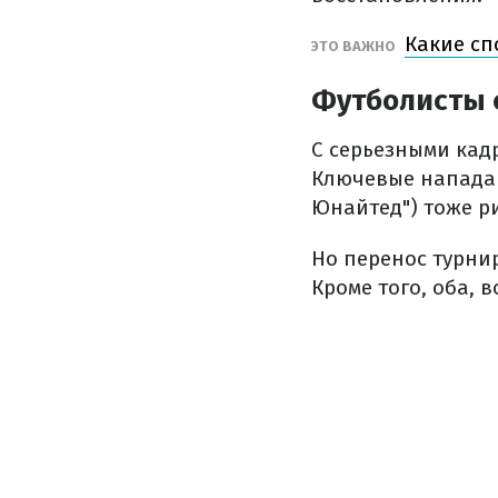
Какие сп
ЭТО ВАЖНО
Футболисты 
С серьезными кад
Ключевые напад
Юнайтед") тоже ри
Но перенос турни
Кроме того, оба, 