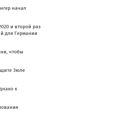
ингер начал
020 и второй раз
ый для Германии
ени, чтобы
защите Зюле
днако к
ирования