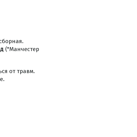
сборная.
рд
("Манчестер
ся от травм.
е.