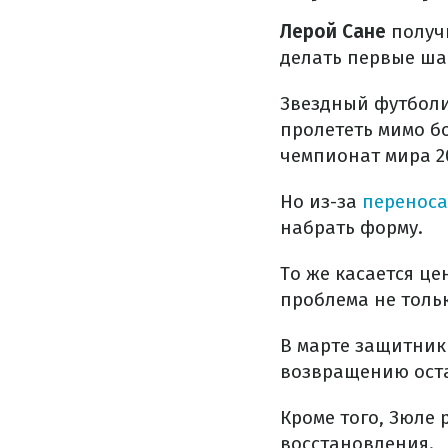
Лерой Сане
получи
делать первые ша
Звездный футболи
пролететь мимо б
чемпионат мира 2
Но из-за
переноса
набрать форму.
То же касается ц
проблема не тольк
В марте защитник 
возвращению оста
Кроме того, Зюле
восстановления.