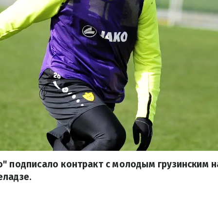
о" подписало контракт с молодым грузинским
еладзе.