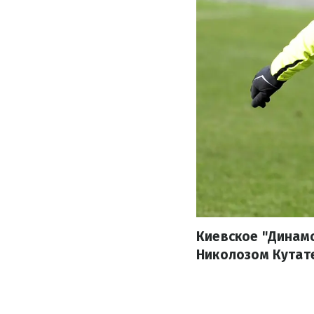
Киевское "Динам
Николозом Кутат