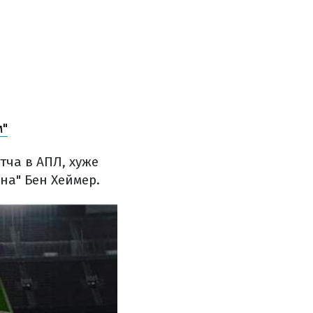
м"
тча в АПЛ, хуже
на" Бен Хеймер.