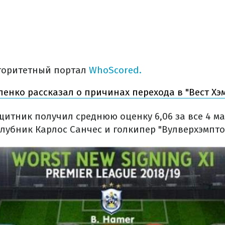
торитетный портал
WhoScored.
енко рассказал о причинах перехода в "Вест Хэ
итник получил среднюю оценку 6,06 за все 4 ма
лубник Карлос Санчес и голкипер "Вулверхэмпто