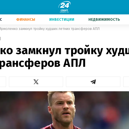
С
ФИНАНСЫ
ИНВЕСТИЦИИ
НЕДВИЖИМОСТЬ
Ярмоленко замкнул тройку худших летних трансферов АПЛ
1
ко замкнул тройку худ
трансферов АПЛ