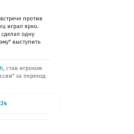
 встрече против
ец играл ярко.
 сделал одну
Хэму" выступить
б
, став игроком
ссии" за переход
т24