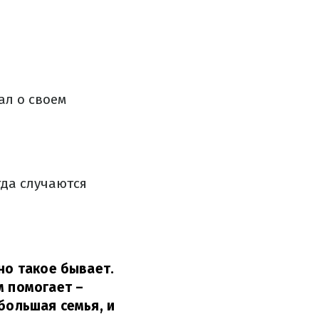
ал о своем
гда случаются
но такое бывает.
м помогает –
большая семья, и