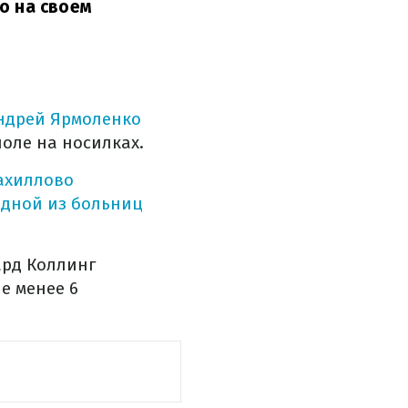
о на своем
 Андрей Ярмоленко
поле на носилках.
ахиллово
одной из больниц
ард Коллинг
е менее 6