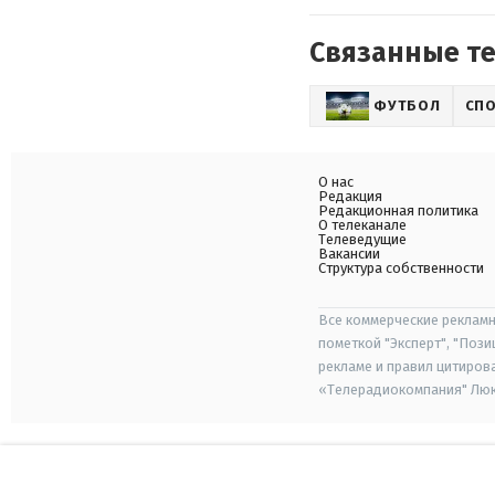
Связанные т
ФУТБОЛ
СП
О нас
Редакция
Редакционная политика
О телеканале
Телеведущие
Вакансии
Структура собственности
Все коммерческие рекламн
пометкой "Эксперт", "Поз
рекламе и правил цитиров
«Телерадиокомпания" Люкс