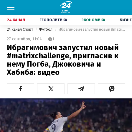
24 КАНАЛ
ГЕОПОЛИТИКА
ЭКОНОМИКА
БИЗНЕ
24 канал Спорт
Футбол
Ибрагимович запустил новый #matrixchallenge, пригласив к нему Погба, Джоковича и Хабиба: видео
27 сентября,
11:04
1
Ибрагимович запустил новый
#matrixchallenge, пригласив к
нему Погба, Джоковича и
Хабиба: видео