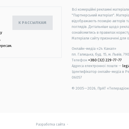
Всі комерційні рекламні матеріал
"Партнерський матеріал". Матеріа
відображають позицію авторів та 
К РАССЫЛКАМ
поглядів. Детальніше щодо рекл
цу
ознайомитись в правилах користу
Матеріали сайту призначені для 
,
ересам.
Онлайн-медіа «24 Канал»
пл. Галицька, буд. 15, м. Львів, 79
Телефон
+380 (32) 229-77-77
Адреса електронної пошти —
leg
Ідентифікатор онлайн-медіа в Реє
06057
© 2005—2026,
ПрАТ «Телерадіоко
android
apple
Разработка сайта
-