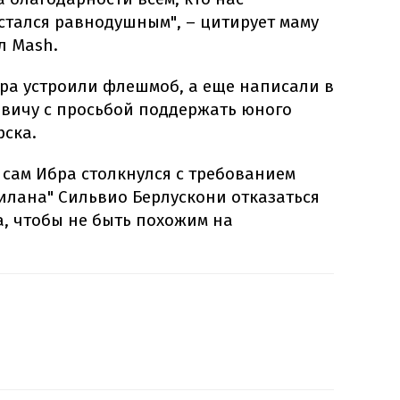
остался равнодушным", – цитирует маму
л Mash.
ора устроили флешмоб, а еще написали в
овичу с просьбой поддержать юного
рска.
у сам Ибра столкнулся с требованием
илана" Сильвио Берлускони отказаться
а, чтобы не быть похожим на