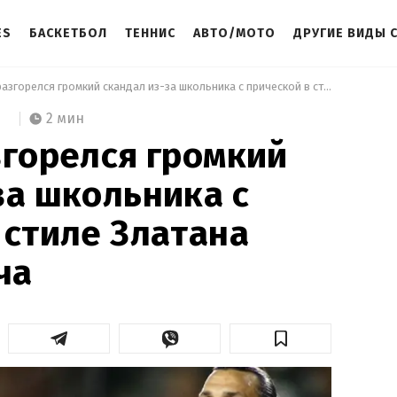
ES
БАСКЕТБОЛ
ТЕННИС
АВТО/МОТО
ДРУГИЕ ВИДЫ 
 В России разгорелся громкий скандал из-за школьника с прической в стиле Златана Ибрагимовича 
2 мин
згорелся громкий
за школьника с
 стиле Златана
ча