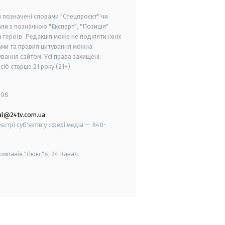
и позначені словами "Спецпроєкт" чи
ли з позначкою "Експерт", "Позиція"
героїв. Редакція може не поділяти їхніх
ами та правил цитування можна
вання сайтом. Усі права захищені.
осіб старше
21 року (21+)
008
al@24tv.com.ua
стрі суб'єктів у сфері медіа — R40-
мпанія "Люкс"», 24 Канал.
smart tv
samsung smart tv