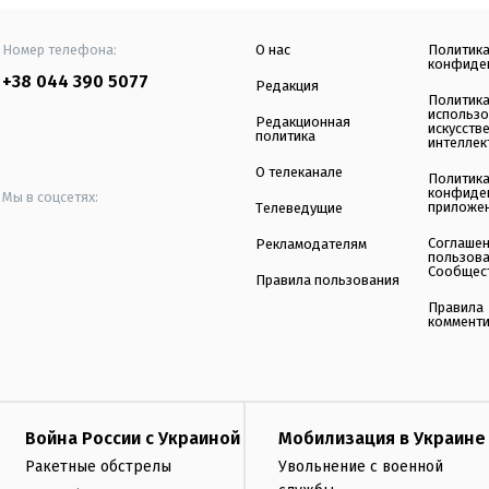
Номер телефона:
О нас
Политик
конфиде
+38 044 390 5077
Редакция
Политик
использ
Редакционная
искусств
политика
интеллек
О телеканале
Политик
конфиде
Мы в соцсетях:
приложе
Телеведущие
Соглаше
Рекламодателям
пользов
Сообщес
Правила пользования
Правила
коммент
Война России с Украиной
Мобилизация в Украине
Ракетные обстрелы
Увольнение с военной