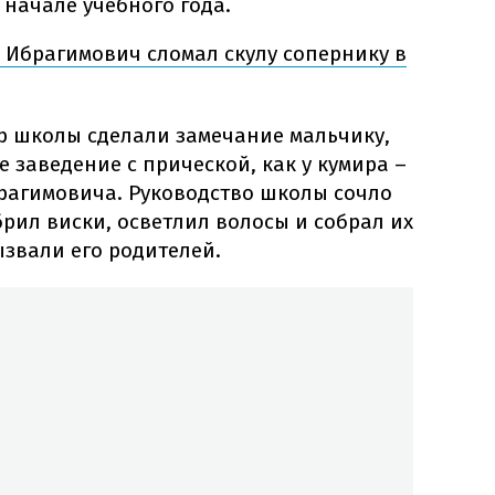
 начале учебного года.
Ибрагимович сломал скулу сопернику в
р школы сделали замечание мальчику,
 заведение с прической, как у кумира –
агимовича. Руководство школы сочло
брил виски, осветлил волосы и собрал их
ызвали его родителей.