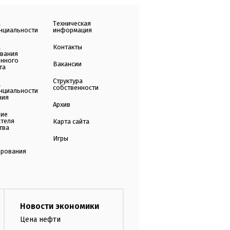
а
Техническая
нциальности
информация
а
Контакты
ования
енного
Вакансии
та
Структура
а
собственности
нциальности
ния
Архив
ние
ателя
Карта сайта
тва
Игры
ирования
Новости экономики
Цена нефти