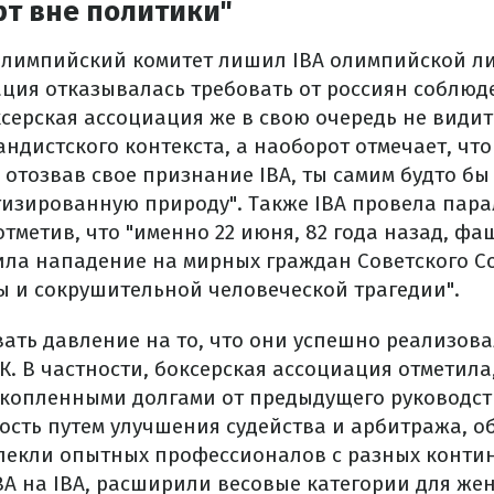
рт вне политики"
лимпийский комитет лишил IBA олимпийской ли
зация отказывалась требовать от россиян соблюд
серская ассоциация же в свою очередь не видит
андистского контекста, а наоборот отмечает, чт
 отозвав свое признание IBA, ты самим будто бы
изированную природу". Также IBA провела пара
тметив, что "именно 22 июня, 82 года назад, фа
ла нападение на мирных граждан Советского Со
ы и сокрушительной человеческой трагедии".
вать давление на то, что они успешно реализова
. В частности, боксерская ассоциация отметила,
акопленными долгами от предыдущего руководст
ость путем улучшения судейства и арбитража, о
лекли опытных профессионалов с разных конти
A на IBA, расширили весовые категории для женщ