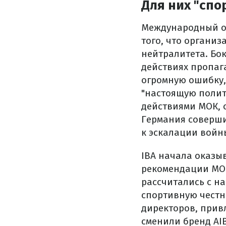
Для них "спо
Международный о
того, что органи
нейтралитета. Бок
действиях пропаг
огромную ошибку,
"настоящую полит
действиями МОК, о
Германия соверши
к эскалации войн
IBA начала оказы
рекомендации МОК
рассчитались с н
спортивную честн
директоров, прив
сменили бренд AIB