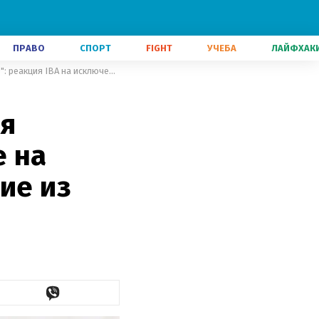
ПРАВО
СПОРТ
FIGHT
УЧЕБА
ЛАЙФХАК
"Именно в этот день фашистская Германия совершила нападение на СССР": реакция IBA на исключение из МОК
ая
 на
ие из