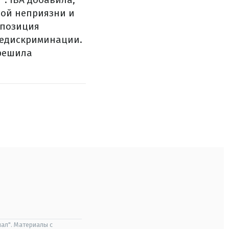
ной неприязни и
 позиция
недискриминации.
 решила
ал". Материалы с