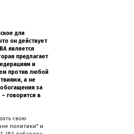
ское для
что он действует
IBA является
торая предлагает
едерациям и
ем против любой
твиями, а не
и обогащения за
,
– говорится в
зать свою
не политики" и
. IBA добавила,