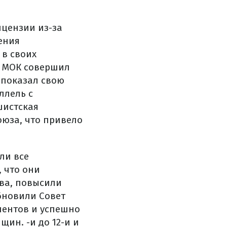
цензии из-за
ения
 в своих
о МОК совершил
 показал свою
ллель с
шистская
юза, что привело
ли все
 что они
ва, повысили
бновили Совет
нентов и успешно
ин. -и до 12-и и