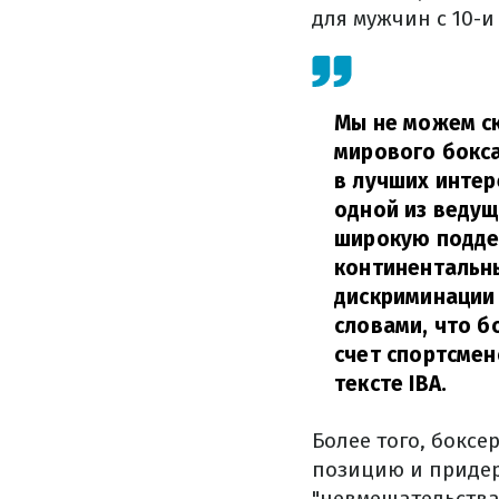
для мужчин с 10-и 
Мы не можем ск
мирового бокса
в лучших интер
одной из веду
широкую подде
континентальн
дискриминации 
словами, что б
счет спортсмен
тексте IBA.
Более того, бокс
позицию и придер
"невмешательства