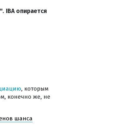
. IBA опирается
оциацию
, которым
м, конечно же, не
енов шанса