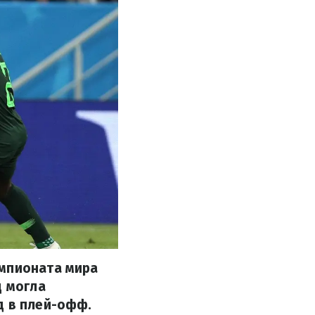
емпионата мира
д могла
д в плей-офф.