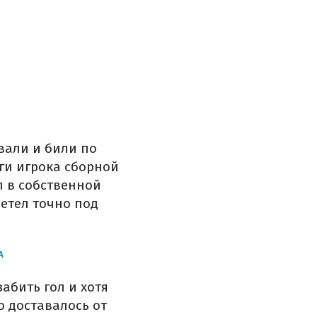
вали и били по
оги игрока сборной
л в собственной
етел точно под
А
абить гол и хотя
о доставалось от