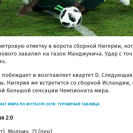
-метровую отметку в ворота сборной Нигерии, ког
лового завалил на газон Манджукича. Удар с точ
ч.
 побеждает и возглавляет квартет D. Следующая 
ы. Нигерия же встретится со сборной Исландии, 
ой большой сенсации Чемпионата мира.
АТ МИРА ПО ФУТБОЛУ 2018: ТУРНИРНАЯ ТАБЛИЦА
я 2:0
т), Модрич, 71 (пен)