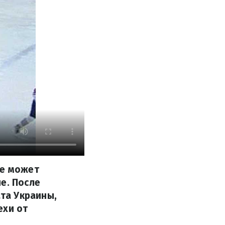
не может
е. После
та Украины,
ехи от