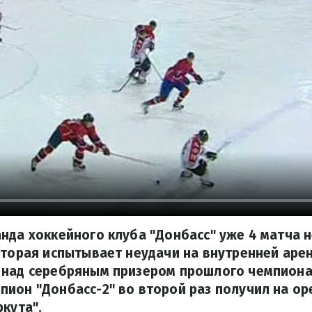
нда хоккейного клуба "Донбасс" уже 4 матча 
вторая испытывает неудачи на внутренней арен
 над серебряным призером прошлого чемпиона
ион "Донбасс-2" во второй раз получил на ор
ркута".