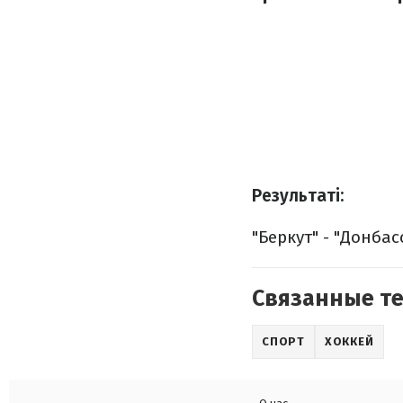
Результаті:
"Беркут" - "Донбасс
Связанные т
СПОРТ
ХОККЕЙ