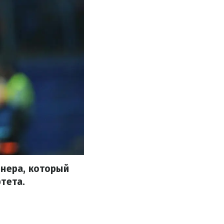
енера, который
тета.