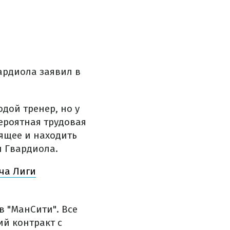
вардиола заявил в
одой тренер, но у
вероятная трудовая
ящее и находить
л Гвардиола.
тча Лиги
в "МанСити". Все
ий контракт с