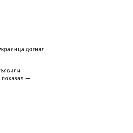
 украинца догнал
бъявили
 показал —