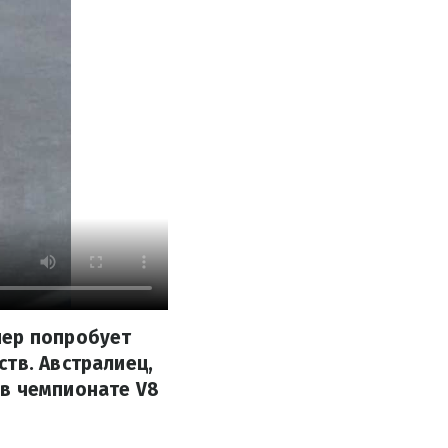
нер попробует
тв. Австралиец,
 в чемпионате V8