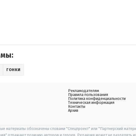
емы:
ГОНКИ
Рекламодателям
Правила пользования
Политика конфиденциальности
Техническая информация
Контакты
Архив
ые материалы обозначены словами "Спецпроект" или "Партнерский матери
иция" отражают позицию авторов и героев. Редакция может не разделять и