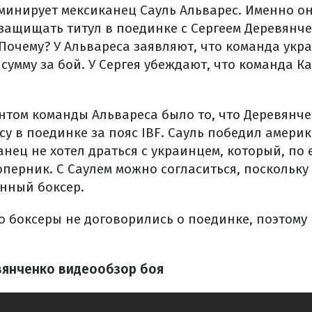
оминирует мексиканец Сауль Альварес. Именно о
 защищать титул в поединке с Сергеем Деревянче
 Почему? У Альвареса заявляют, что команда укр
сумму за бой. У Сергея убеждают, что команда К
нтом команды Альвареса было то, что Деревянч
у в поединке за пояс IBF. Сауль победил амери
анец не хотел драться с украинцем, который, по
перник. С Саулем можно согласиться, поскольку 
нный боксер.
о боксеры не договорились о поединке, поэтому 
вянченко видеообзор боя