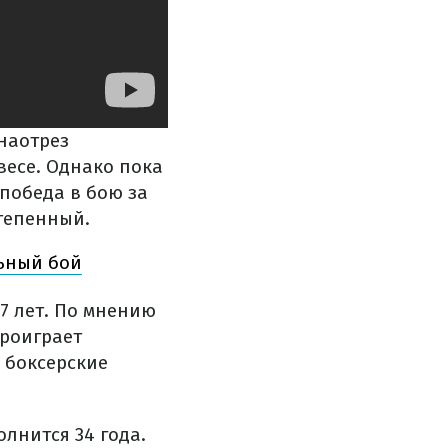
наотрез
весе. Однако пока
 победа в бою за
степенный.
льный бой
7 лет. По мнению
проиграет
ь боксерские
олнится 34 года.