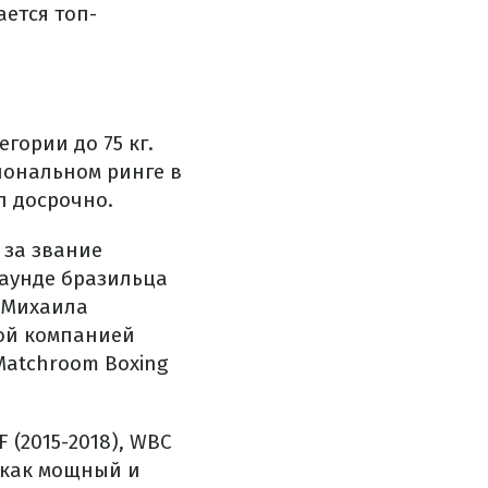
ается топ-
гории до 75 кг.
иональном ринге в
л досрочно.
 за звание
аунде бразильца
 Михаила
кой компанией
Matchroom Boxing
 (2015-2018), WBC
ен как мощный и