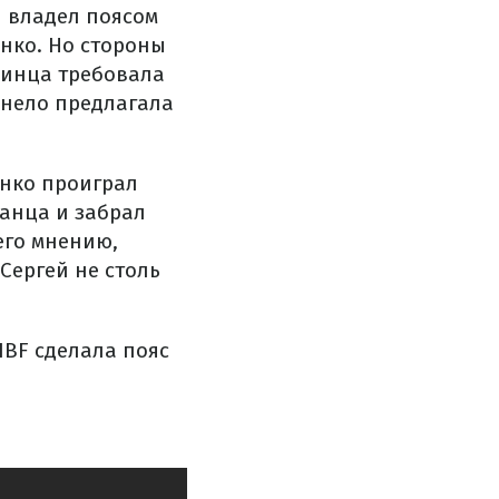
н владел поясом
нко. Но стороны
аинца требовала
анело предлагала
енко проиграл
канца и забрал
 его мнению,
Сергей не столь
IBF сделала пояс