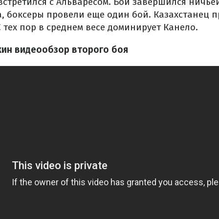
 встретился с Альваресом. Бой завершился ничьей.
а, боксеры провели еще один бой. Казахстанец 
 тех пор в среднем весе доминирует Канело.
кин видеообзор второго боя