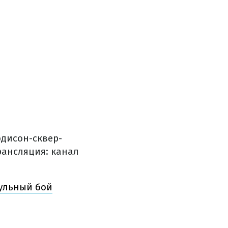
эдисон-сквер-
ансляция: канал
тульный бой