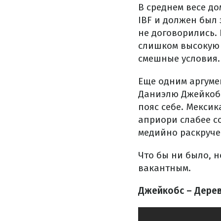
В среднем весе д
IBF и должен был
не договорились.
слишком высокую 
смешные условия.
Еще одним аргуме
Даниэлю Джейкобс
пояс себе. Мексик
априори слабее со
медийно раскруче
Что бы ни было, н
вакантным.
Джейкобс – Дере