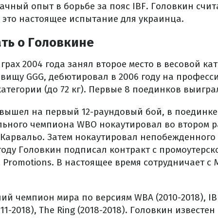
ачный опыт в борьбе за пояс IBF. Головкин счит
у это настоящее испытание для украинца.
ать о Головкине
рах 2004 года занял второе место в весовой кате
звищу GGG, дебютировал в 2006 году на професс
атегории (до 72 кг). Первые 8 поединков выигра
 вышел на первый 12-раундовый бой, в поединке
ьного чемпиона WBO нокаутировал во втором р
Карвальо. Затем нокаутировал непобежденного
 году Головкин подписал контракт с промоутерс
 Promotions. В настоящее время сотрудничает с 
й чемпион мира по версиям WBA (2010-2018), IBF
2011-2018), The Ring (2018-2018). Головкин извест