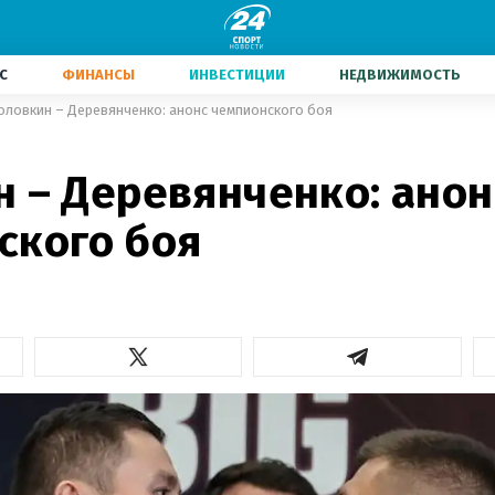
С
ФИНАНСЫ
ИНВЕСТИЦИИ
НЕДВИЖИМОСТЬ
оловкин – Деревянченко: анонс чемпионского боя
н – Деревянченко: анон
ского боя