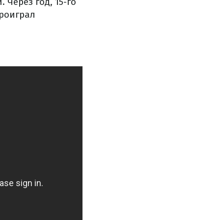
 Через год, 15-го
проиграл