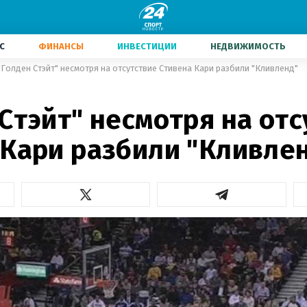
С
ФИНАНСЫ
ИНВЕСТИЦИИ
НЕДВИЖИМОСТЬ
"Голден Стэйт" несмотря на отсутствие Стивена Кари разбили "Кливленд"
Стэйт" несмотря на от
 Кари разбили "Кливле