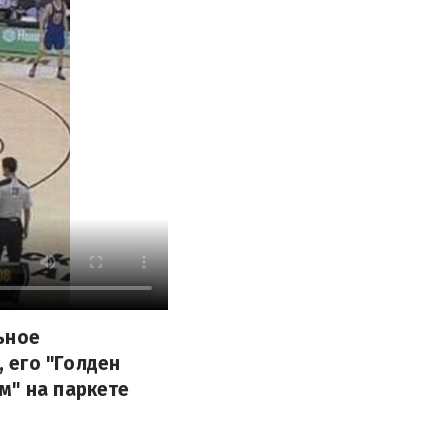
ьное
 его "Голден
м" на паркете