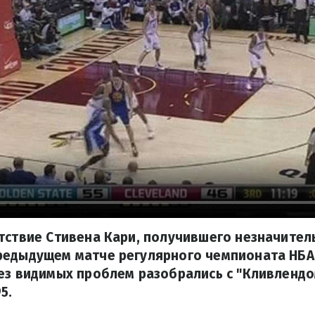
тствие Стивена Кари, получившего незначител
редыдущем матче регулярного чемпионата НБА,
ез видимых проблем разобрались с "Кливлендо
5.