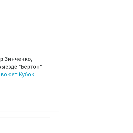
др Зинченко,
выезде "Бертон"
воюет Кубок