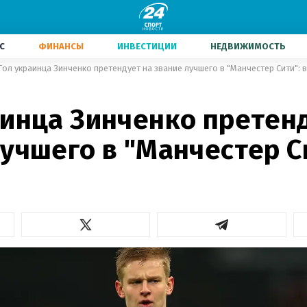
С
ФИНАНСЫ
ИНВЕСТИЦИИ
НЕДВИЖИМОСТЬ
Гол украинца Зинченко претендует на звание лучшего в "Манчестер Сити": 
аинца Зинченко претен
учшего в "Манчестер С