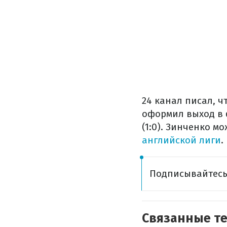
24 канал писал, ч
оформил выход в 
(1:0). Зинченко м
английской лиги
.
Подписывайтес
Связанные т