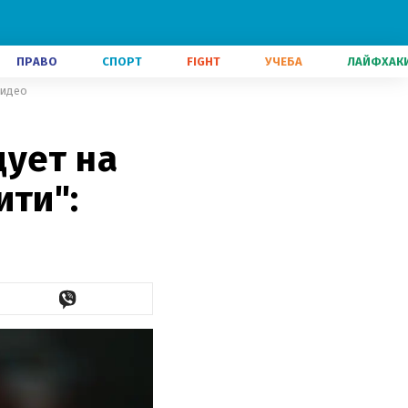
ПРАВО
СПОРТ
FIGHT
УЧЕБА
ЛАЙФХАК
видео
дует на
ити":