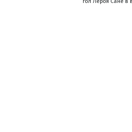
гол Лероя Сане в 