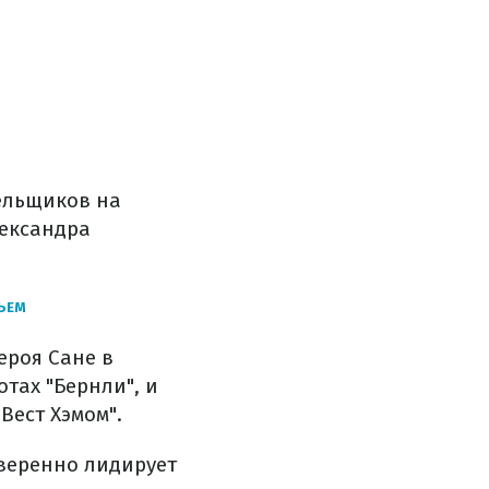
лельщиков на
ександра
ВЬЕМ
ероя Сане в
тах "Бернли", и
Вест Хэмом".
уверенно лидирует