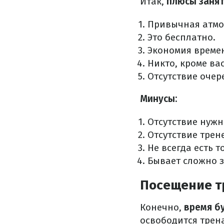
Итак,
плюсы заня
Привычная атмос
Это бесплатно.
Экономия време
Никто, кроме ва
Отсутствие очер
Минусы:
Отсутствие нужн
Отсутствие трен
Не всегда есть т
Бывает сложно з
Посещение т
Конечно,
время б
освободится трен