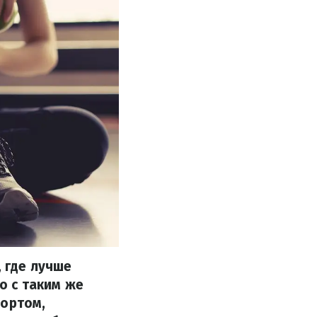
, где лучше
о с таким же
портом,