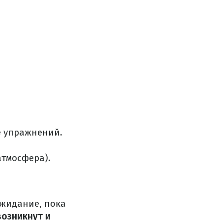
е упражнений.
атмосфера).
ожидание, пока
возникнут и