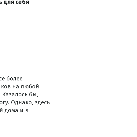
ь для себя
се более
иков на любой
 Казалось бы,
гу. Однако, здесь
й дома и в