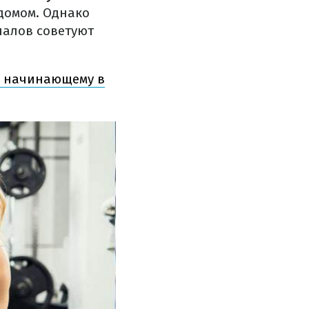
 домом. Однако
налов советуют
ся начинающему в