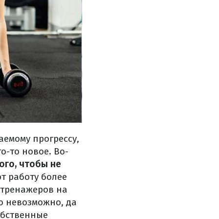
аемому прогрессу,
о-то новое. Во-
того, чтобы не
ют работу более
 тренажеров на
о невозможно, да
обственные