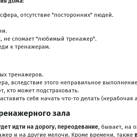
тия дома
:
фера, отсутствие "посторонних" людей.
ни.
с, не сломает "любимый тренажер".
еди к тренажерам.
ых тренажеров.
ера, вследствие этого неправильное выполнени
от, кто может подстраховать.
аставить себя начать что-то делать (нерабочая 
ренажерного зала
удет идти на дорогу, переодевание
, бывает, на 
ажер и на другие мелочи. Кроме времени, также