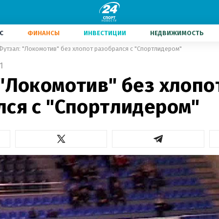
С
ФИНАНСЫ
ИНВЕСТИЦИИ
НЕДВИЖИМОСТЬ
Футзал: "Локомотив" без хлопот разобрался с "Спортлидером"
1
"Локомотив" без хлопо
лся с "Спортлидером"