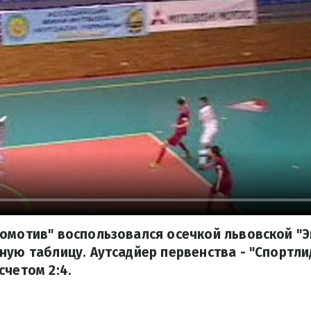
омотив" воспользовался осечкой львовской "Э
ную таблицу. Аутсадйер первенства - "Спортли
счетом 2:4.