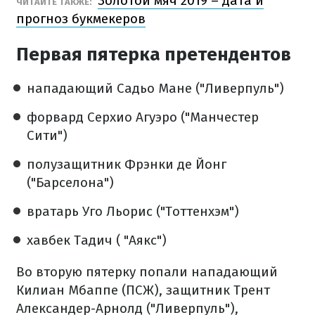
Золотой мяч 2019 – дата и
ЧИТАЙТЕ ТАКЖЕ:
прогноз букмекеров
Первая пятерка претендентов
нападающий Садьо Мане ("Ливерпуль")
форвард Серхио Агуэро ("Манчестер
Сити")
полузащитник Фрэнки де Йонг
("Барселона")
вратарь Уго Льорис ("Тоттенхэм")
хавбек Тадич ( "Аякс")
Во вторую пятерку попали нападающий
Килиан Мбаппе (ПСЖ), защитник Трент
Александер-Арнолд ("Ливерпуль"),