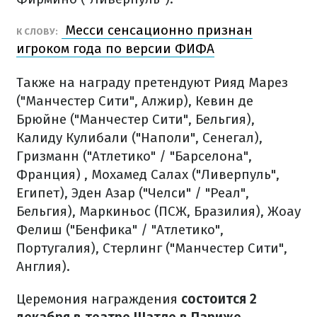
Месси сенсационно признан
К СЛОВУ:
игроком года по версии ФИФА
Также на награду претендуют Рияд Марез
("Манчестер Сити", Алжир), Кевин де
Брюйне ("Манчестер Сити", Бельгия),
Калиду Кулибали ("Наполи", Сенегал),
Гризманн ("Атлетико" / "Барселона",
Франция) , Мохамед Салах ("Ливерпуль",
Египет), Эден Азар ("Челси" / "Реал",
Бельгия), Маркиньос (ПСЖ, Бразилия), Жоау
Фелиш ("Бенфика" / "Атлетико",
Португалия), Стерлинг ("Манчестер Сити",
Англия).
Церемония награждения
состоится 2