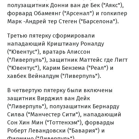
полузащитник Донни ван де Бек ("Аякс"),
форвард Обамеянг ("Арсенал") и голкипер
Марк -Андрей тер Стеген ("Барселона").
Третью пятерку сформировали
нападающий Криштиану Роналду
("Ювентус"), вратарь Алиссон
("Ливерпуль"), защитник Маттейс где Лигт
("Ювентус"), Карим Бензема ("Реал") и
хавбек Вейналдум ("Ливерпуль").
В четвертую пятерку были включены
защитник Вирджил ван Дейк
("Ливерпуль"), полузащитник Бернарду
Силва ("Манчестер Сити"), нападающий
Сон Хин Мин ("Тоттенхэм"), форварды
Роберт Левандовски ("Бавария") и
Фирмино ("Ливерпуль").