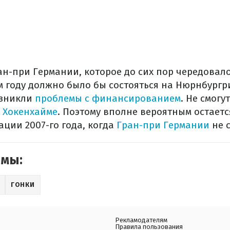
н-при Германии, которое до сих пор чередовало
м году должно было бы состояться на Нюрнбургри
озникли
проблемы с финансированием
. Не смогу
в
Хокенхайме
. Поэтому вполне вероятным остаетс
ции 2007-го года, когда
Гран-при Германии
не с
емы:
ГОНКИ
Рекламодателям
Правила пользования