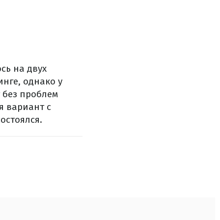
сь на двух
нге, однако у
т без проблем
я вариант с
остоялся.