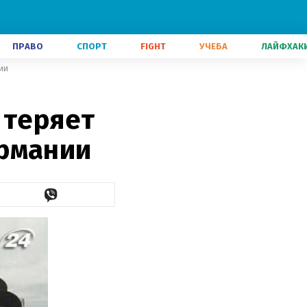
ПРАВО
СПОРТ
FIGHT
УЧЕБА
ЛАЙФХАК
ии
 теряет
ермании