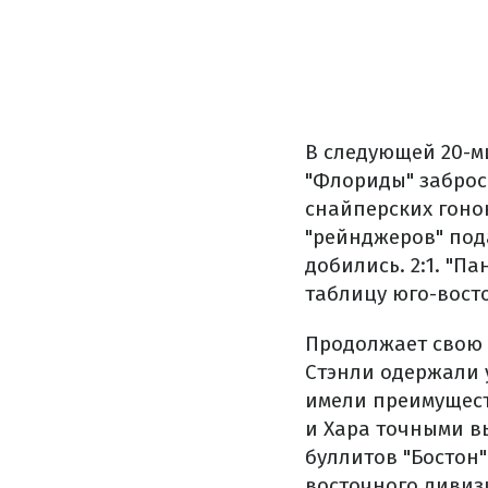
В следующей 20-м
"Флориды" заброс
снайперских гоно
"рейнджеров" под
добились. 2:1. "П
таблицу юго-вост
Продолжает свою 
Стэнли одержали 
имели преимуществ
и Хара точными вы
буллитов "Бостон"
восточного дивиз