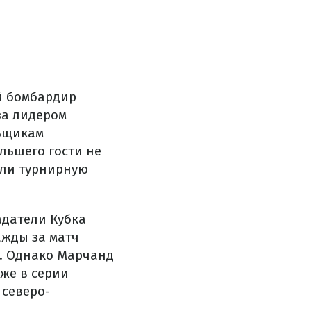
ий бомбардир
за лидером
льщикам
льшего гости не
или турнирную
адатели Кубка
ажды за матч
1. Однако Марчанд
уже в серии
 северо-