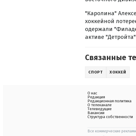
"Каролина" Алекс
хоккейной лотере
одержали "Филаде
активе "Детройта"
Связанные т
СПОРТ
ХОККЕЙ
О нас
Редакция
Редакционная политика
О телеканале
Телеведущие
Вакансии
Структура собственности
Все коммерческие рекламн