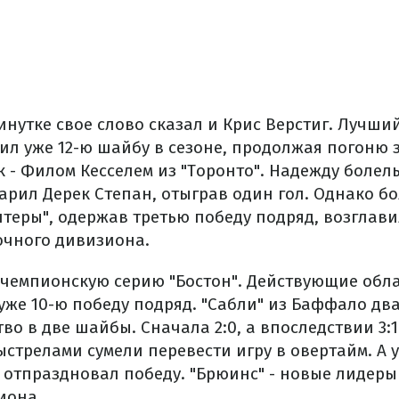
инутке свое слово сказал и Крис Верстиг. Лучш
ил уже 12-ю шайбу в сезоне, продолжая погоню 
к - Филом Кесселем из "Торонто". Надежду боле
арил Дерек Степан, отыграв один гол. Однако бо
антеры", одержав третью победу подряд, возглав
очного дивизиона.
чемпионскую серию "Бостон". Действующие обл
уже 10-ю победу подряд. "Сабли" из Баффало дв
о в две шайбы. Сначала 2:0, а впоследствии 3:
стрелами сумели перевести игру в овертайм. А 
 отпраздновал победу. "Брюинс" - новые лидеры
иона.