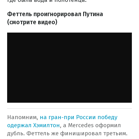
Феттель проигнорировал Путина
(смотрите видео)
Напомним,
на гран-при России победу
одержал Хэмилтон
, а Mercedes оформил
дубль. Феттель же финишировал третьим.