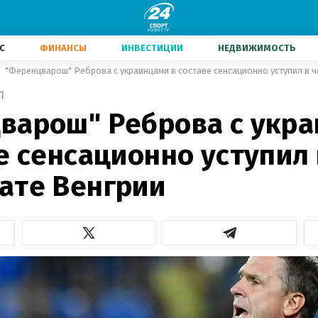
С
ФИНАНСЫ
ИНВЕСТИЦИИ
НЕДВИЖИМОСТЬ
"Ференцварош" Реброва с украинцами в составе сенсационно уступил в 
1
варош" Реброва с укр
е сенсационно уступил 
ате Венгрии