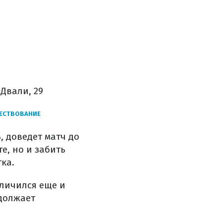
 Двали, 29
ЩЕСТВОВАНИЕ
, доведет матч до
е, но и забить
ка.
тличился еще и
одолжает