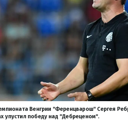
чемпионата Венгрии "Ференцварош" Сергея Реб
х упустил победу над "Дебреценом".