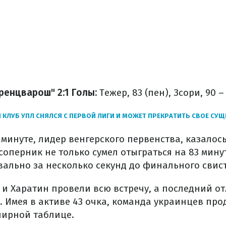
ренцварош" 2:1
Голы:
Тежер, 83 (пен), Зсори, 90 –
КЛУБ УПЛ СНЯЛСЯ С ПЕРВОЙ ЛИГИ И МОЖЕТ ПРЕКРАТИТЬ СВОЕ СУ
9 минуте, лидер венгерского первенства, казалось
соперник не только сумел отыграться на 83 минут
вально за несколько секунд до финального свист
 и Харатин провели всю встречу, а последний о
. Имея в активе 43 очка, команда украинцев пр
нирной таблице.