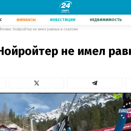
С
ФИНАНСЫ
ИНВЕСТИЦИИ
НЕДВИЖИМОСТЬ
Феликс Нойройтер не имел равных в слаломе
Нойройтер не имел рав