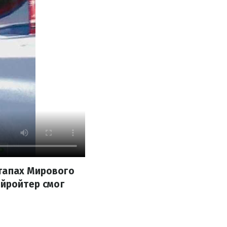
этапах Мирового
ойройтер смог