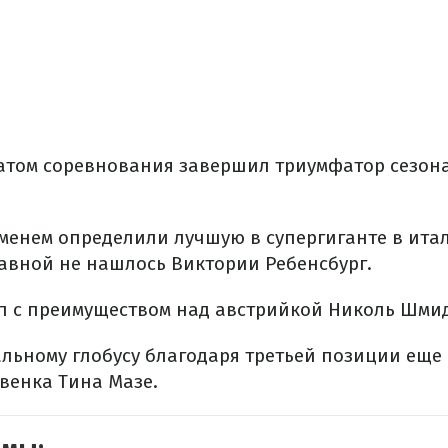
татом соревнования завершил триумфатор сезона 
енем определили лучшую в супергиганте в ита
равной не нашлось Виктории Ребенсбург.
п с преимуществом над австрийкой Николь Шми
альному глобусу благодаря третьей позиции еще
венка Тина Мазе.