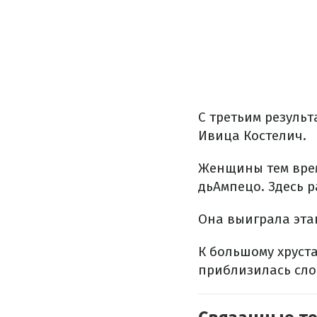
С третьим резуль
Ивица Костелич.
Женщины тем врем
дьАмпецо. Здесь 
Она выиграла эта
К большому хруст
приблизилась сло