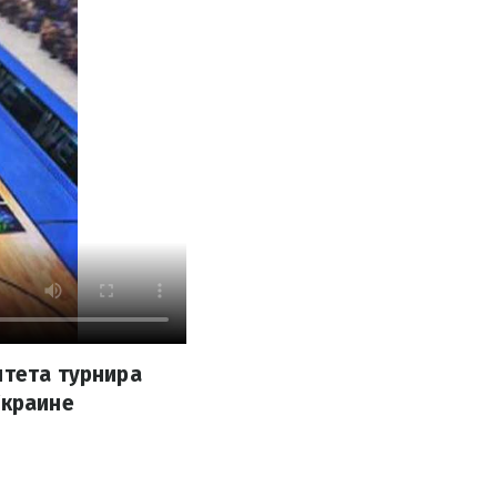
итета турнира
Украине