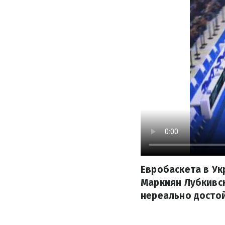
Евробаскета в Ук
Маркиян Лубкивск
нереально достой