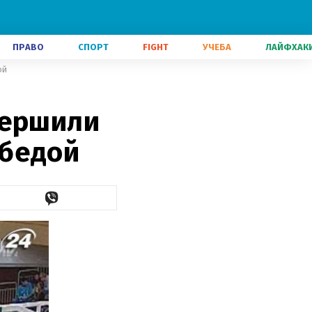
ПРАВО
СПОРТ
FIGHT
УЧЕБА
ЛАЙФХАК
ой
вершили
обедой