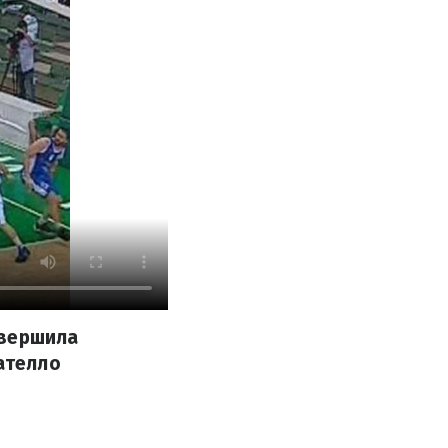
авершила
ателло